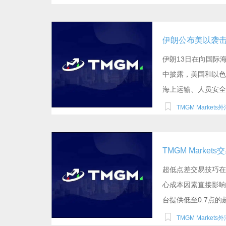
伊朗13日在向国际
中披露，美国和以色
海上运输、人员安全等
TMGM Markets
TMGM Marke
超低点差交易技巧在
心成本因素直接影响盈利
台提供低至0.7点的超.
TMGM Markets