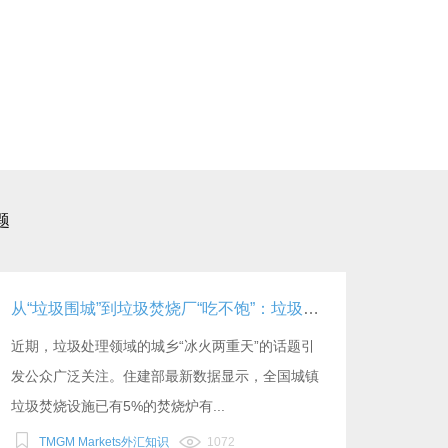
题
从“垃圾围城”到垃圾焚烧厂“吃不饱”：垃圾不够烧
近期，垃圾处理领域的城乡“冰火两重天”的话题引
发公众广泛关注。住建部最新数据显示，全国城镇
垃圾焚烧设施已有5%的焚烧炉有...
TMGM Markets外汇知识
1072