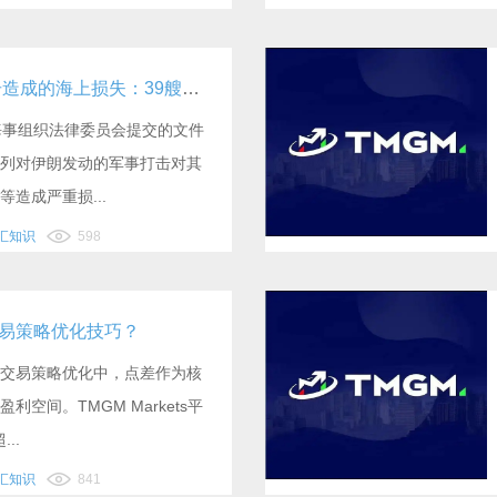
伊朗公布美以袭击造成的海上损失：39艘商船遭袭并沉没、110艘传统渔船被毁，另导致20名海员死亡
海事组织法律委员会提交的文件
列对伊朗发动的军事打击对其
造成严重损...
外汇知识
598
ts交易策略优化技巧？
交易策略优化中，点差作为核
空间。TMGM Markets平
..
外汇知识
841